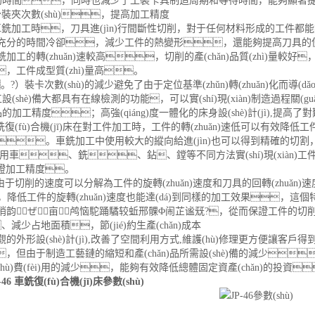
)輔助時間，同時也減少了工裝卡具制造周期和等待時間，能夠顯著提高
夾次數(shù)，提高加工精度
加工時，刀具進(jìn)行間斷性切削，對于任何材料形成的工件都
分的時間冷卻，減少工件的熱變形，還能夠提高刀具的使用壽命
加工的轉(zhuǎn)速較高，切削的產(chǎn)品質(zhì)量較
，工件成型質(zhì)量高。
?）裝卡次數(shù)的減少避免了由于定位基準(zhǔn)轉(zhuǎn)化而
工設(shè)備大都具有在線檢測的功能，可以實(shí)現(xiàn)制造過程關(
n)品的加工精度；高強(qiáng)度一體化的床身設(shè)計(jì),
復(fù)合機(jī)床在對工件加工時，工件的轉(zhuǎn)速低可以有效降低
。車銑加工中使用較大的縱向給進(jìn)也可以得到精確的切割
以采用車、銑、鉆、鏜等不同方法實(shí)現(xi
保證加工精度。
于切削的速度可以分解為工件的旋轉(zhuǎn)速度和刀具的回轉(zhuǎn)速度
)速度，降低工件的旋轉(zhuǎn)速度也能達(dá)到同樣的加工效果，這個
韵ぜ亩鸬恼駝踊驈较蚯邢髁Φ闹芷谧兓?，從而保證工件的切削平穩
少占地面積，節(jié)約生產(chǎn)成本
形設(shè)計(jì),改善了空間利用方式,維護(hù)修理更方便讓客戶得到
，但由于制造工藝鏈的縮短和產(chǎn)品所需設(shè)備的減少
護(hù)費(fèi)用的減少，能夠有效降低總體固定資產(chǎn)的投資
46 車銑復(fù)合機(jī)床參數(shù)